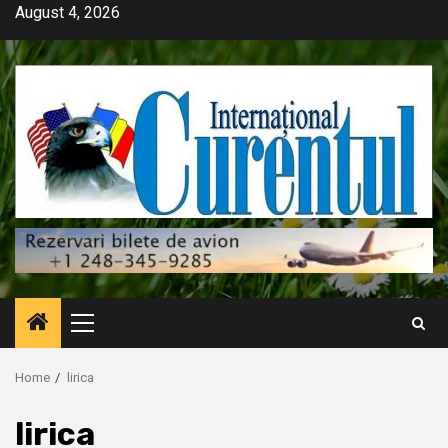
Skip
August 4, 2026
to
content
Primary
Menu
Home
lirica
lirica