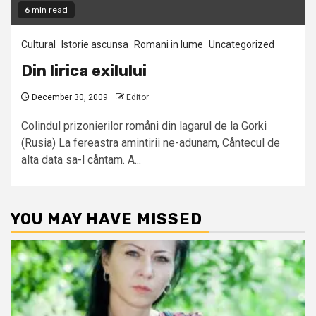
6 min read
Cultural
Istorie ascunsa
Romani in lume
Uncategorized
Din lirica exilului
December 30, 2009
Editor
Colindul prizonierilor romåni din lagarul de la Gorki
(Rusia) La fereastra amintirii ne-adunam, Cåntecul de
alta data sa-l cåntam. A...
YOU MAY HAVE MISSED