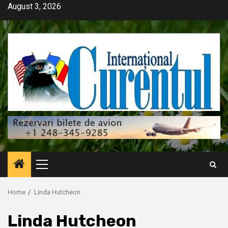
Skip
August 3, 2026
to
content
Primary
Menu
Home
Linda Hutcheon
Linda Hutcheon