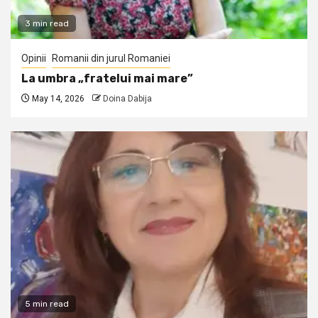
3 min read
Opinii
Romanii din jurul Romaniei
La umbra „fratelui mai mare”
May 14, 2026
Doina Dabija
5 min read