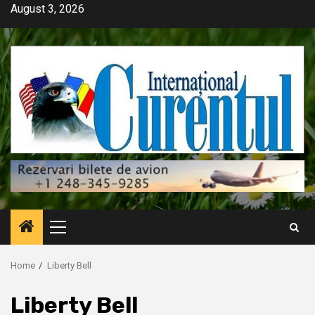
Skip
August 3, 2026
to
content
Primary
Menu
Home
Liberty Bell
Liberty Bell