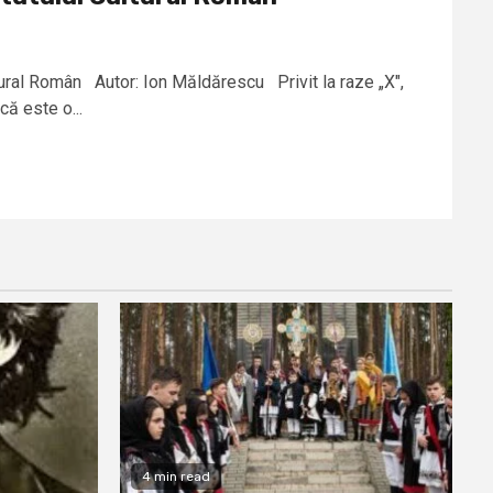
tural Român Autor: Ion Măldărescu Privit la raze „X",
că este o...
4 min read