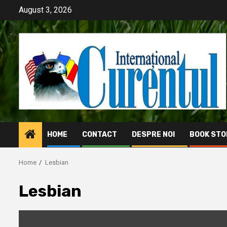
Skip
August 3, 2026
to
content
HOME
CONTACT
DESPRE NOI
BOOK STO
Home
Lesbian
Lesbian