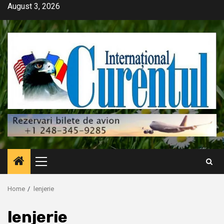
Skip
August 3, 2026
to
content
Primary
Menu
Home
lenjerie
lenjerie