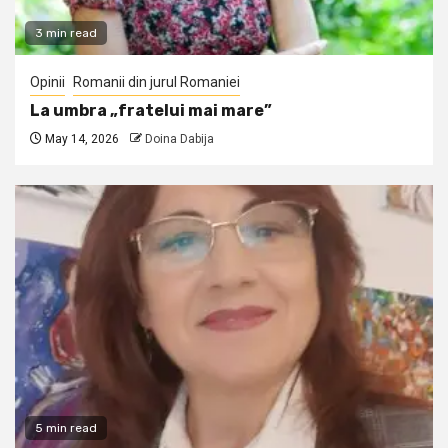
3 min read
Opinii
Romanii din jurul Romaniei
La umbra „fratelui mai mare”
May 14, 2026
Doina Dabija
5 min read