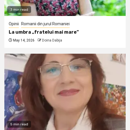
3 min read
Opinii
Romanii din jurul Romaniei
La umbra „fratelui mai mare”
May 14, 2026
Doina Dabija
5 min read