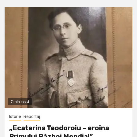
7 min read
Istorie
Reportaj
„Ecaterina Teodoroiu – eroina
Primului Război Mondial”