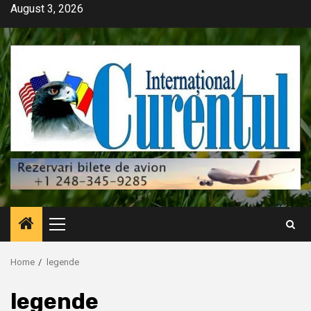
Skip
August 3, 2026
to
content
Primary
Menu
Home
legende
legende