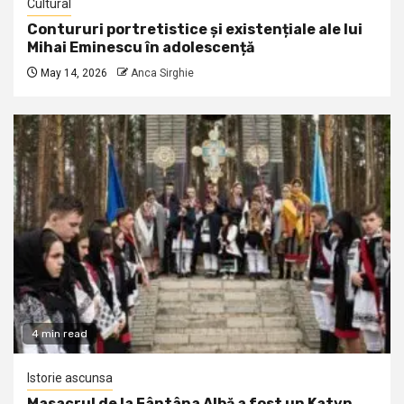
Cultural
Contururi portretistice și existențiale ale lui
Mihai Eminescu în adolescență
May 14, 2026
Anca Sirghie
4 min read
Istorie ascunsa
Masacrul de la Fântâna Albă a fost un Katyn