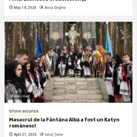
May 14, 2026
Anca Sirghie
4 min read
Istorie ascunsa
Masacrul de la Fântâna Albă a fost un Katyn
românesc!
April 27, 2026
Ionuţ Ţene