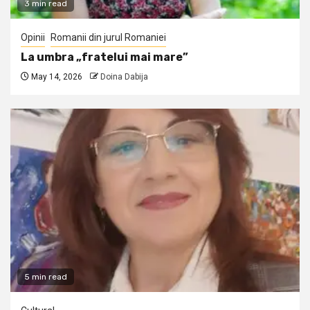
3 min read
Opinii
Romanii din jurul Romaniei
La umbra „fratelui mai mare”
May 14, 2026
Doina Dabija
5 min read