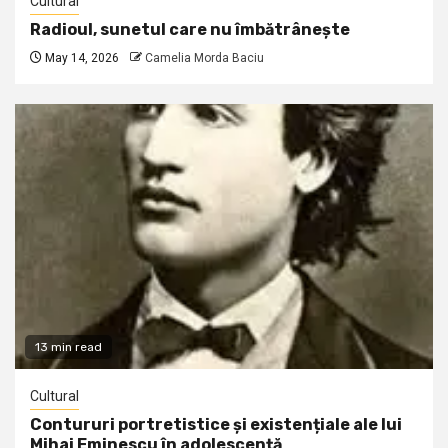
Cultural
Radioul, sunetul care nu îmbătrânește
May 14, 2026
Camelia Morda Baciu
13 min read
Cultural
Contururi portretistice și existențiale ale lui
Mihai Eminescu în adolescență