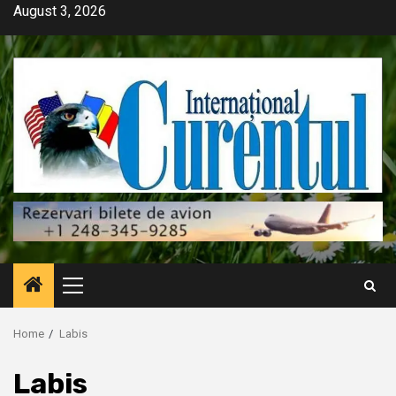
Skip
August 3, 2026
to
content
Primary
Menu
Home
Labis
Labis