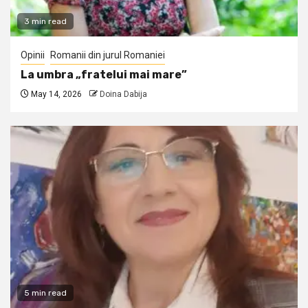
3 min read
Opinii
Romanii din jurul Romaniei
La umbra „fratelui mai mare”
May 14, 2026
Doina Dabija
5 min read