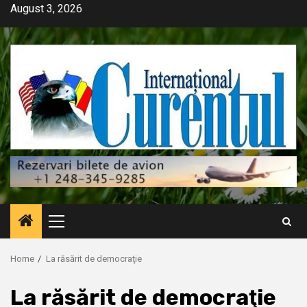
Skip
August 3, 2026
to
content
Primary
Menu
Home
La răsărit de democraţie
La răsărit de democraţie