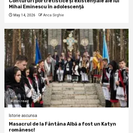
Contururi portretistice și existențiale ale lui
Mihai Eminescu în adolescență
May 14, 2026
Anca Sirghie
4 min read
Istorie ascunsa
Masacrul de la Fântâna Albă a fost un Katyn
românesc!