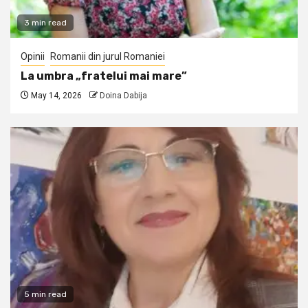
3 min read
Opinii
Romanii din jurul Romaniei
La umbra „fratelui mai mare”
May 14, 2026
Doina Dabija
5 min read