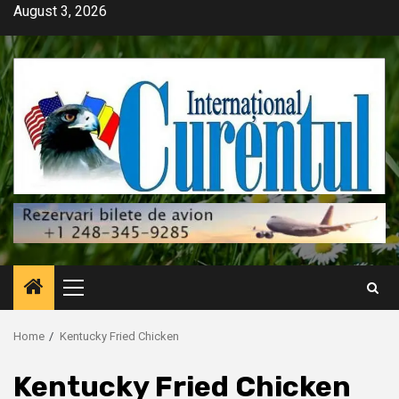
Skip
August 3, 2026
to
content
Primary
Menu
Home
Kentucky Fried Chicken
Kentucky Fried Chicken