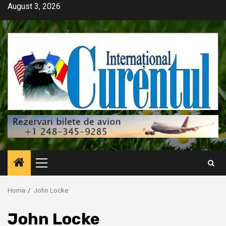
Skip
August 3, 2026
to
content
Primary
Menu
Home
John Locke
John Locke