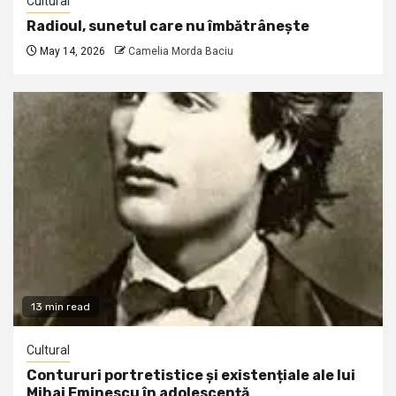
Cultural
Radioul, sunetul care nu îmbătrânește
May 14, 2026
Camelia Morda Baciu
13 min read
Cultural
Contururi portretistice și existențiale ale lui
Mihai Eminescu în adolescență