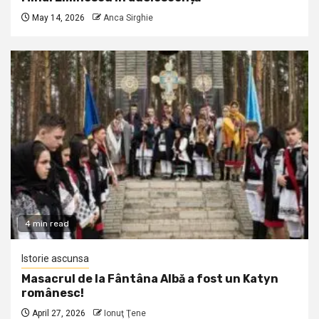
May 14, 2026
Anca Sirghie
4 min read
Istorie ascunsa
Masacrul de la Fântâna Albă a fost un Katyn
românesc!
April 27, 2026
Ionuţ Ţene