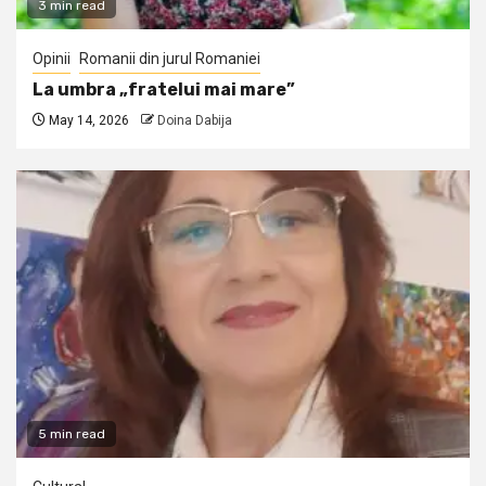
3 min read
Opinii
Romanii din jurul Romaniei
La umbra „fratelui mai mare”
May 14, 2026
Doina Dabija
5 min read