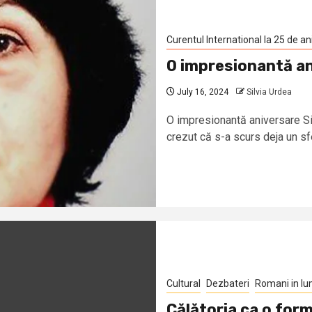
Curentul International la 25 de an
O impresionantă a
July 16, 2024
Silvia Urdea
O impresionantă aniversare Si
crezut că s-a scurs deja un sfe
Cultural
Dezbateri
Romani in l
Călătoria ca o for