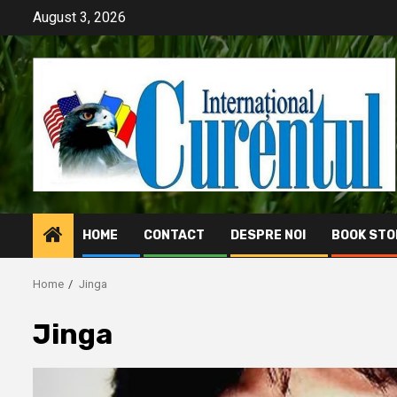
Skip
August 3, 2026
to
content
HOME
CONTACT
DESPRE NOI
BOOK STO
Home
Jinga
Jinga