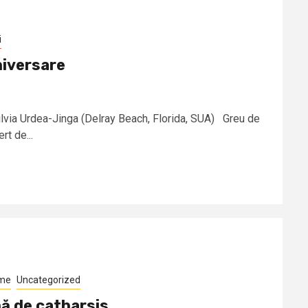
i
niversare
lvia Urdea-Jinga (Delray Beach, Florida, SUA) Greu de
rt de...
ume
Uncategorized
mă de catharsis