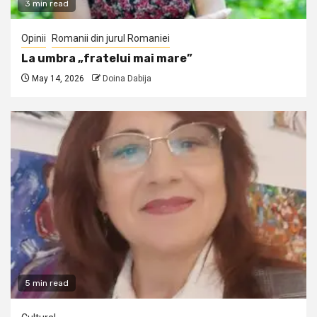
3 min read
Opinii
Romanii din jurul Romaniei
La umbra „fratelui mai mare”
May 14, 2026
Doina Dabija
5 min read