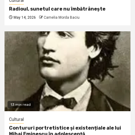
Cultural
Radioul, sunetul care nu îmbătrânește
May 14, 2026
Camelia Morda Baciu
13 min read
Cultural
Contururi portretistice și existențiale ale lui
Mihai Eminescu în adolescență