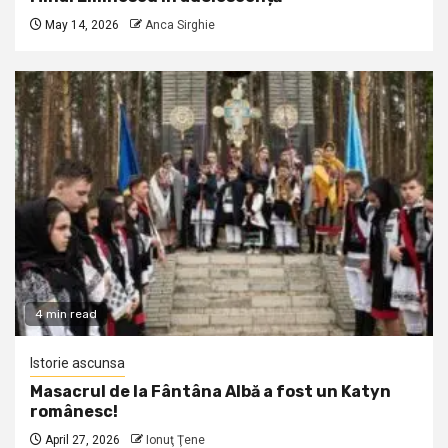
May 14, 2026
Anca Sirghie
4 min read
Istorie ascunsa
Masacrul de la Fântâna Albă a fost un Katyn
românesc!
April 27, 2026
Ionuţ Ţene