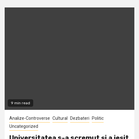
9 min read
Analize-Controverse
Cultural
Dezbateri
Politic
Uncategorized
Universitatea s-a scremut şi a ieşit