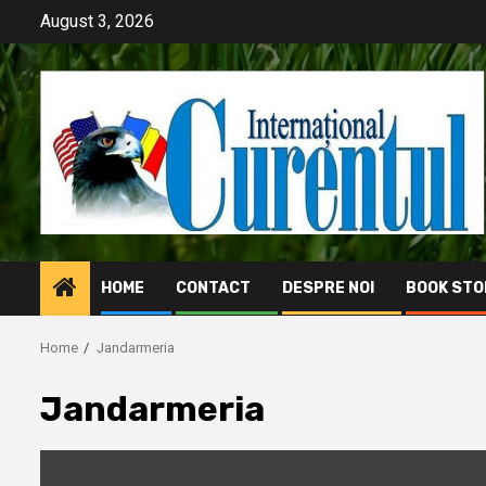
Skip
August 3, 2026
to
content
HOME
CONTACT
DESPRE NOI
BOOK STO
Home
Jandarmeria
Jandarmeria