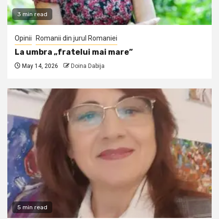
3 min read
Opinii
Romanii din jurul Romaniei
La umbra „fratelui mai mare”
May 14, 2026
Doina Dabija
5 min read