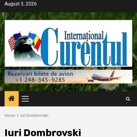
Skip
August 3, 2026
to
content
Primary
Menu
Home
Iuri Dombrovski
Iuri Dombrovski