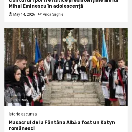
Contururi portretistice și existențiale ale lui
Mihai Eminescu în adolescență
May 14, 2026
Anca Sirghie
4 min read
Istorie ascunsa
Masacrul de la Fântâna Albă a fost un Katyn
românesc!