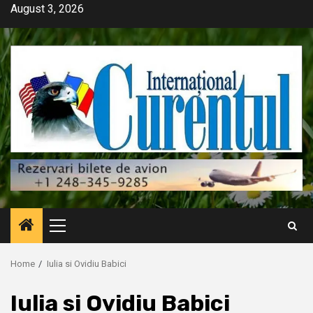
Skip
August 3, 2026
to
content
Primary
Menu
Home
Iulia si Ovidiu Babici
Iulia si Ovidiu Babici