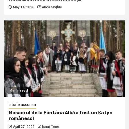
May 14, 2026
Anca Sirghie
4 min read
Istorie ascunsa
Masacrul de la Fântâna Albă a fost un Katyn
românesc!
April 27, 2026
Ionuţ Ţene