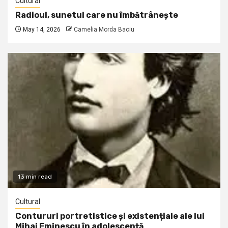
Cultural
Radioul, sunetul care nu îmbătrânește
May 14, 2026
Camelia Morda Baciu
13 min read
Cultural
Contururi portretistice și existențiale ale lui
Mihai Eminescu în adolescență