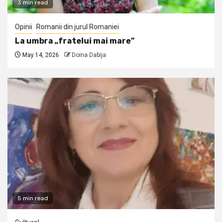
3 min read
Opinii
Romanii din jurul Romaniei
La umbra „fratelui mai mare”
May 14, 2026
Doina Dabija
5 min read