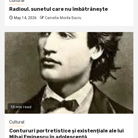
Cultural
Radioul, sunetul care nu îmbătrânește
May 14, 2026
Camelia Morda Baciu
13 min read
Cultural
Contururi portretistice și existențiale ale lui
Mihai Eminescu în adolescență