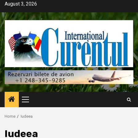
Skip
August 3, 2026
to
content
Primary
Menu
Home
Iudeea
Iudeea