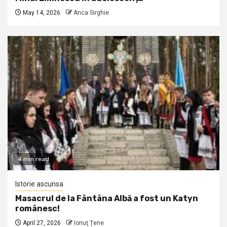
May 14, 2026
Anca Sirghie
4 min read
Istorie ascunsa
Masacrul de la Fântâna Albă a fost un Katyn
românesc!
April 27, 2026
Ionuţ Ţene