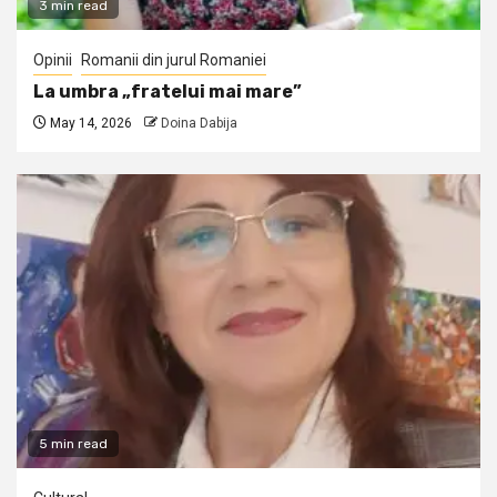
3 min read
Opinii
Romanii din jurul Romaniei
La umbra „fratelui mai mare”
May 14, 2026
Doina Dabija
5 min read