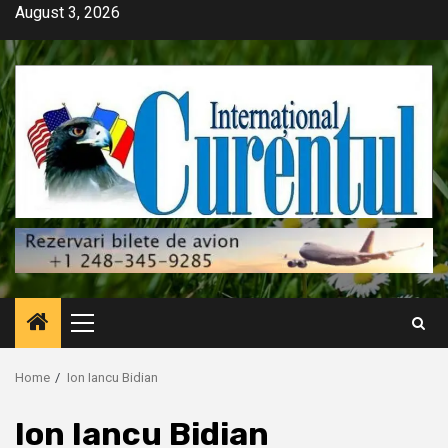
Skip
August 3, 2026
to
content
Primary
Menu
Home
Ion Iancu Bidian
Ion Iancu Bidian