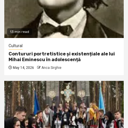
13 min read
Cultural
Contururi portretistice și existențiale ale lui
Mihai Eminescu în adolescență
May 14, 2026
Anca Sirghie