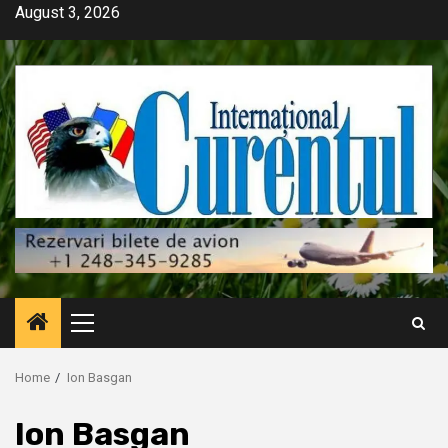
Skip
August 3, 2026
to
content
Primary
Menu
Home
Ion Basgan
Ion Basgan