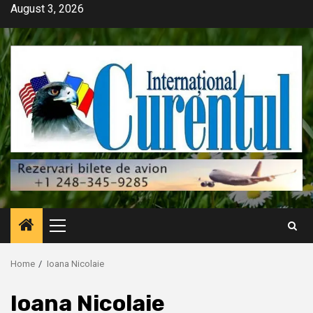
Skip
August 3, 2026
to
content
Primary
Menu
Home
Ioana Nicolaie
Ioana Nicolaie