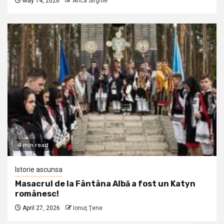
May 14, 2026
Anca Sirghie
4 min read
Istorie ascunsa
Masacrul de la Fântâna Albă a fost un Katyn
românesc!
April 27, 2026
Ionuţ Ţene