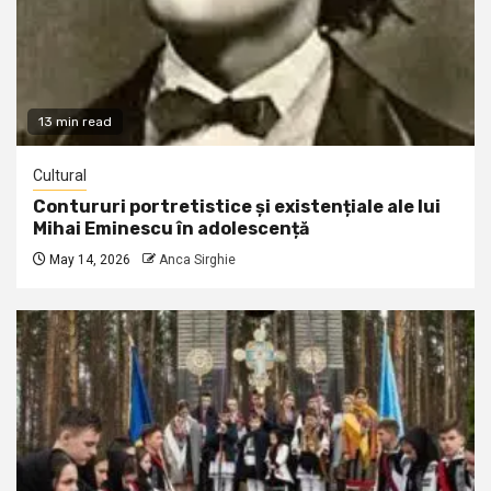
13 min read
Cultural
Contururi portretistice și existențiale ale lui
Mihai Eminescu în adolescență
May 14, 2026
Anca Sirghie