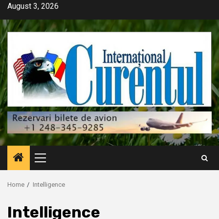
Skip
August 3, 2026
to
content
Primary
Menu
Home
Intelligence
Intelligence