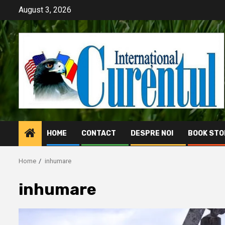
Skip
August 3, 2026
to
content
HOME
CONTACT
DESPRE NOI
BOOK STO
Home
inhumare
inhumare