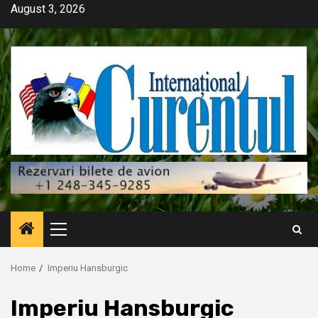
Skip
August 3, 2026
to
content
Primary
Menu
Home
Imperiu Hansburgic
Imperiu Hansburgic