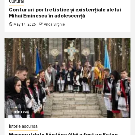
Cultural
Contururi portretistice și existențiale ale lui
Mihai Eminescu în adolescență
May 14, 2026
Anca Sirghie
4 min read
Istorie ascunsa
Masacrul de la Fântâna Albă a fost un Katyn