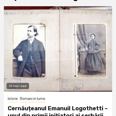
13 min read
Istorie
Romani in lume
Cernăuțeanul Emanuil Logothetti –
unul din primii inițiatori ai serbării