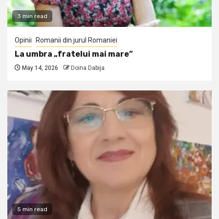
3 min read
Opinii
Romanii din jurul Romaniei
La umbra „fratelui mai mare”
May 14, 2026
Doina Dabija
5 min read