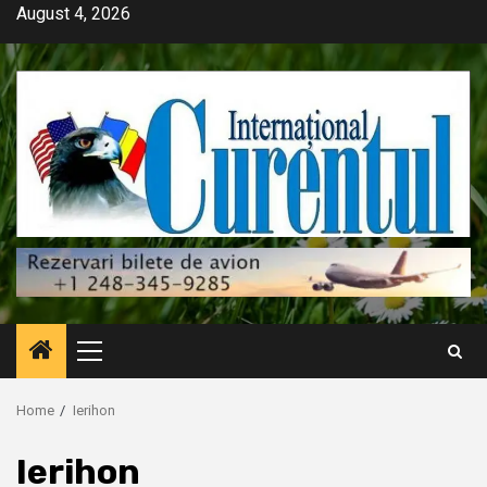
Skip
August 4, 2026
to
content
Primary
Menu
Home
Ierihon
Ierihon