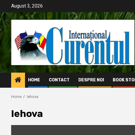
Skip
August 3, 2026
to
content
HOME
CONTACT
DESPRE NOI
BOOK STO
Home
Iehova
Iehova