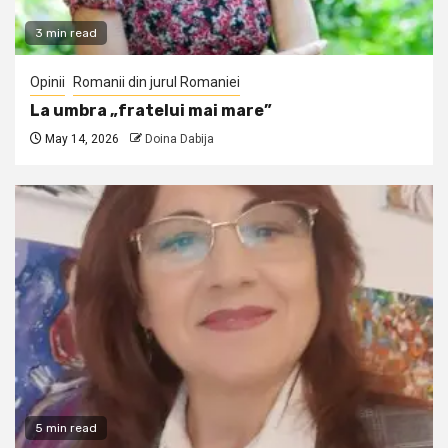
3 min read
Opinii
Romanii din jurul Romaniei
La umbra „fratelui mai mare”
May 14, 2026
Doina Dabija
5 min read