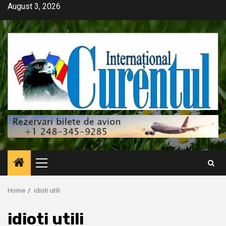
Skip
August 3, 2026
to
content
Primary
Menu
Home
idioti utili
idioti utili