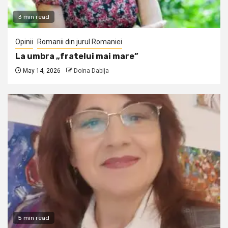
3 min read
Opinii
Romanii din jurul Romaniei
La umbra „fratelui mai mare”
May 14, 2026
Doina Dabija
5 min read