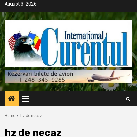
Skip
August 3, 2026
to
content
Primary
Menu
Home
hz de necaz
hz de necaz