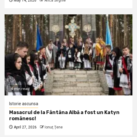
May 14, 2026
Anca Sirghie
4 min read
Istorie ascunsa
Masacrul de la Fântâna Albă a fost un Katyn
românesc!
April 27, 2026
Ionuţ Ţene