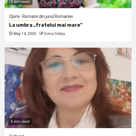
3 min read
Opinii
Romanii din jurul Romaniei
La umbra „fratelui mai mare”
May 14, 2026
Doina Dabija
5 min read