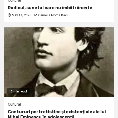
Cultural
Radioul, sunetul care nu îmbătrânește
May 14, 2026
Camelia Morda Baciu
13 min read
Cultural
Contururi portretistice și existențiale ale lui
Mihai Eminescu în adolescență