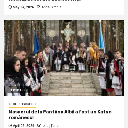
May 14, 2026
Anca Sirghie
4 min read
Istorie ascunsa
Masacrul de la Fântâna Albă a fost un Katyn
românesc!
April 27, 2026
Ionuţ Ţene