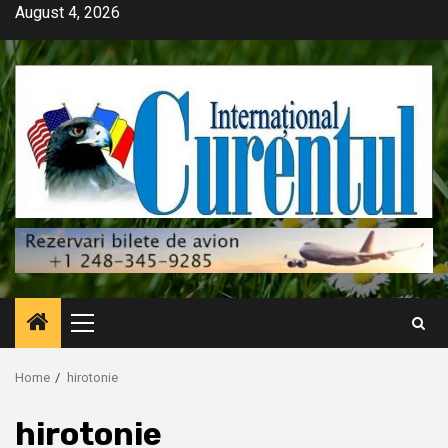
Skip
August 4, 2026
to
content
Primary
Menu
Home
hirotonie
hirotonie