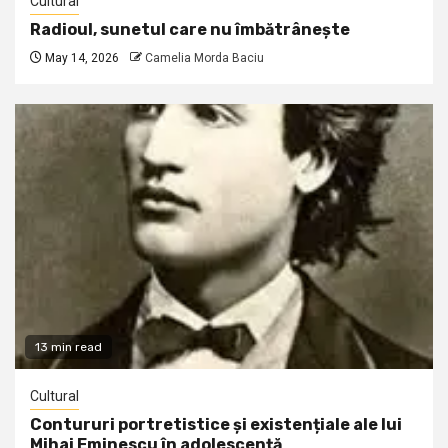
Cultural
Radioul, sunetul care nu îmbătrânește
May 14, 2026
Camelia Morda Baciu
13 min read
Cultural
Contururi portretistice și existențiale ale lui
Mihai Eminescu în adolescență