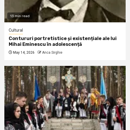
13 min read
Cultural
Contururi portretistice și existențiale ale lui
Mihai Eminescu în adolescență
May 14, 2026
Anca Sirghie