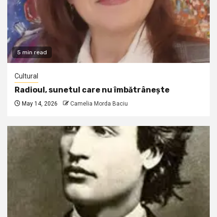
5 min read
Cultural
Radioul, sunetul care nu îmbătrânește
May 14, 2026
Camelia Morda Baciu