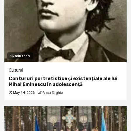
13 min read
Cultural
Contururi portretistice și existențiale ale lui
Mihai Eminescu în adolescență
May 14, 2026
Anca Sirghie