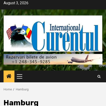
Skip
August 3, 2026
to
content
Primary
Menu
Home
Hamburg
Hamburg