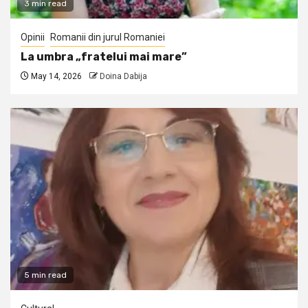
3 min read
Opinii
Romanii din jurul Romaniei
La umbra „fratelui mai mare”
May 14, 2026
Doina Dabija
5 min read