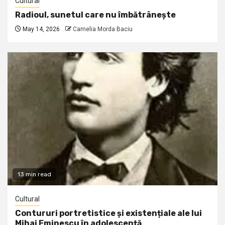
Cultural
Radioul, sunetul care nu îmbătrânește
May 14, 2026
Camelia Morda Baciu
13 min read
Cultural
Contururi portretistice și existențiale ale lui
Mihai Eminescu în adolescență