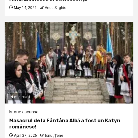
May 14, 2026
Anca Sirghie
4 min read
Istorie ascunsa
Masacrul de la Fântâna Albă a fost un Katyn
românesc!
April 27, 2026
Ionuţ Ţene