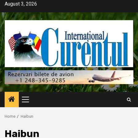
Skip
August 3, 2026
to
content
Primary
Menu
Home
Haibun
Haibun