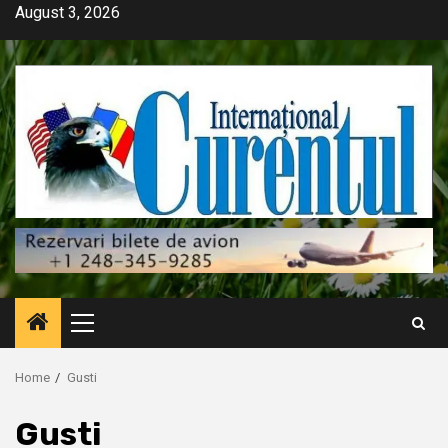
Skip
August 3, 2026
to
content
Primary
Menu
Home
Gusti
Gusti