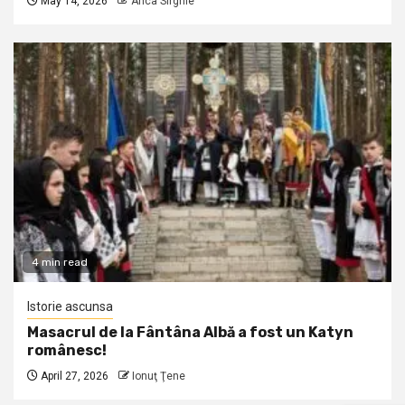
May 14, 2026
Anca Sirghie
4 min read
Istorie ascunsa
Masacrul de la Fântâna Albă a fost un Katyn
românesc!
April 27, 2026
Ionuţ Ţene