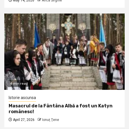
May 14, 2026
Anca Sirghie
4 min read
Istorie ascunsa
Masacrul de la Fântâna Albă a fost un Katyn
românesc!
April 27, 2026
Ionuţ Ţene