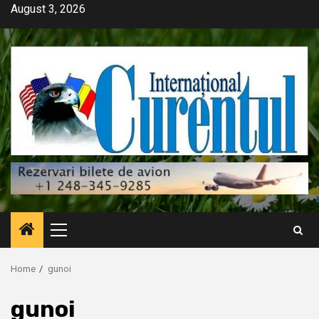
Skip
August 3, 2026
to
content
Primary
Menu
Home
gunoi
gunoi