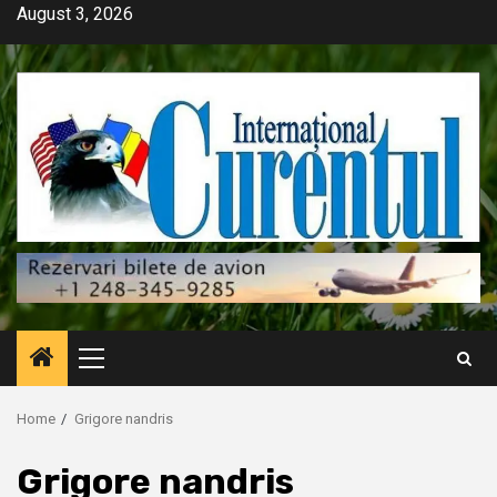
Skip
August 3, 2026
to
content
Primary
Menu
Home
Grigore nandris
Grigore nandris