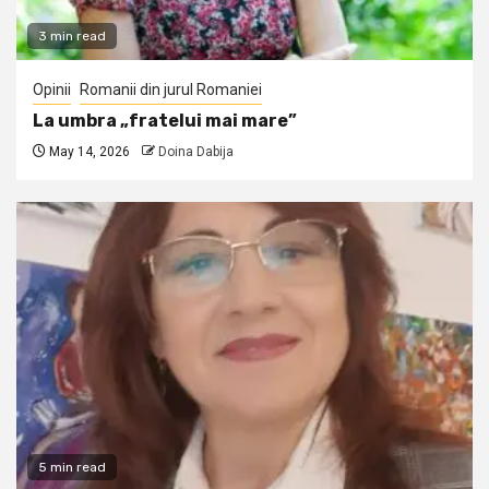
3 min read
Opinii
Romanii din jurul Romaniei
La umbra „fratelui mai mare”
May 14, 2026
Doina Dabija
5 min read