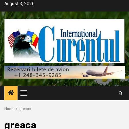
Skip
August 3, 2026
to
content
Primary
Menu
Home
greaca
greaca