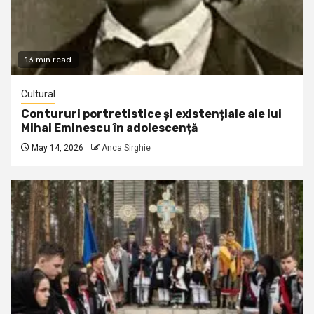
13 min read
Cultural
Contururi portretistice și existențiale ale lui
Mihai Eminescu în adolescență
May 14, 2026
Anca Sirghie