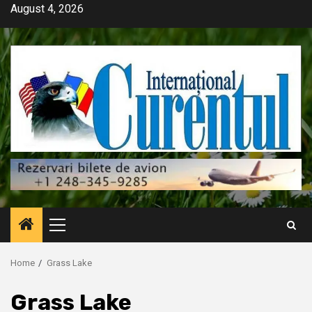
Skip
August 4, 2026
to
content
Primary
Menu
Home
Grass Lake
Grass Lake