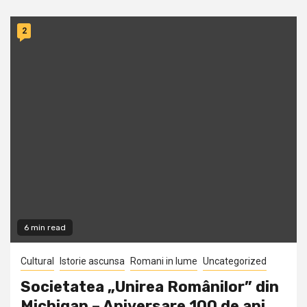
2
6 min read
Cultural
Istorie ascunsa
Romani in lume
Uncategorized
Societatea „Unirea Românilor” din
Michigan – Aniversare 100 de ani