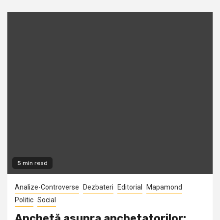
5 min read
Analize-Controverse
Dezbateri
Editorial
Mapamond
Politic
Social
Anchetă asupra anchetatorilor: