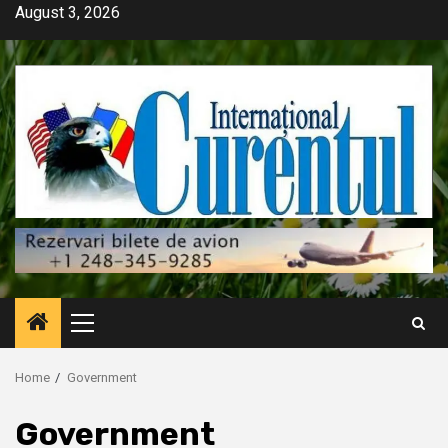
Skip
August 3, 2026
to
content
Primary
Menu
Home
Government
Government