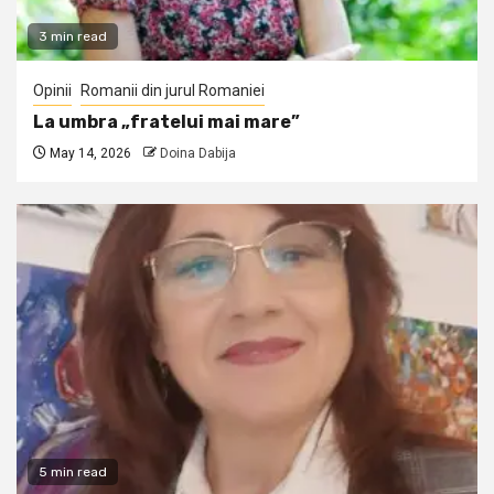
3 min read
Opinii
Romanii din jurul Romaniei
La umbra „fratelui mai mare”
May 14, 2026
Doina Dabija
5 min read