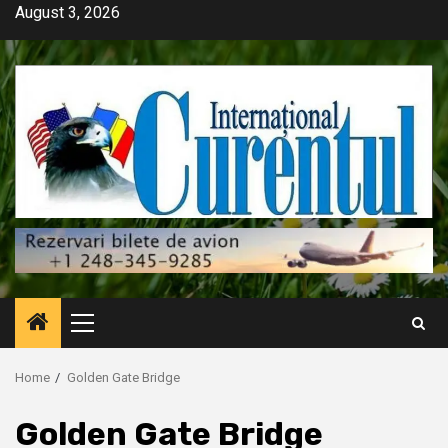
Skip
August 3, 2026
to
content
Primary
Menu
Home
Golden Gate Bridge
Golden Gate Bridge