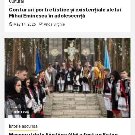
Cultural
Contururi portretistice și existențiale ale lui
Mihai Eminescu în adolescență
May 14, 2026
Anca Sirghie
4 min read
Istorie ascunsa
Masacrul de la Fântâna Albă a fost un Katyn