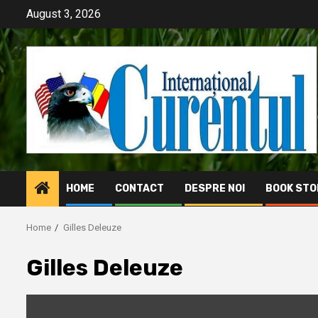
Skip
August 3, 2026
to
content
HOME
CONTACT
DESPRE NOI
BOOK STO
Home
Gilles Deleuze
Gilles Deleuze