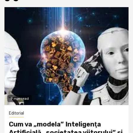
9 min read
Editorial
Cum va „modela” Inteligenţa
Artificială „societatea viitorului” şi