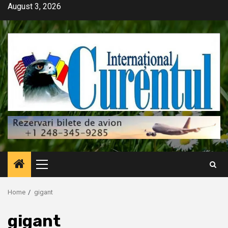
Skip
August 3, 2026
to
content
Primary
Menu
Home
gigant
gigant