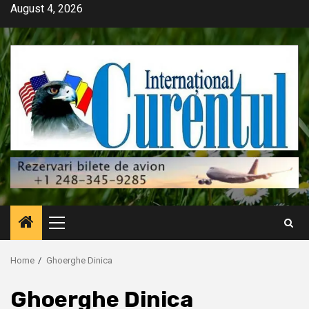
Skip
August 4, 2026
to
content
Primary
Menu
Home
Ghoerghe Dinica
Ghoerghe Dinica