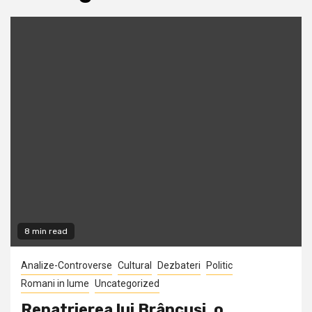
8 min read
Analize-Controverse
Cultural
Dezbateri
Politic
Romani in lume
Uncategorized
Repatrierea lui Brâncuși, o