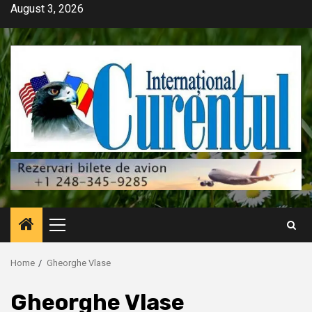
Skip
August 3, 2026
to
content
Primary
Menu
Home
Gheorghe Vlase
Gheorghe Vlase