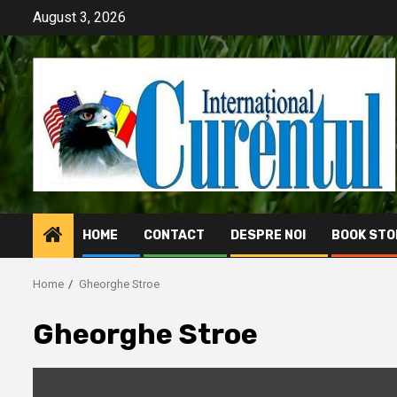
Skip
August 3, 2026
to
content
HOME
CONTACT
DESPRE NOI
BOOK STO
Home
Gheorghe Stroe
Gheorghe Stroe