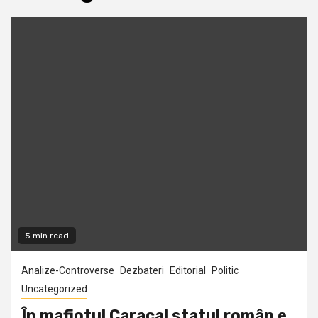
5 min read
Analize-Controverse
Dezbateri
Editorial
Politic
Uncategorized
În mafiotul Caracal statul român e