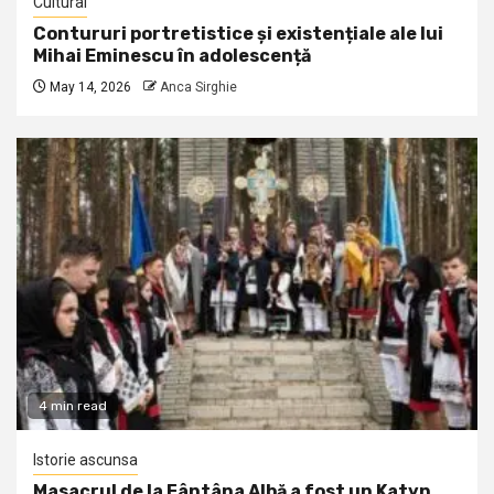
Cultural
Contururi portretistice și existențiale ale lui
Mihai Eminescu în adolescență
May 14, 2026
Anca Sirghie
4 min read
Istorie ascunsa
Masacrul de la Fântâna Albă a fost un Katyn