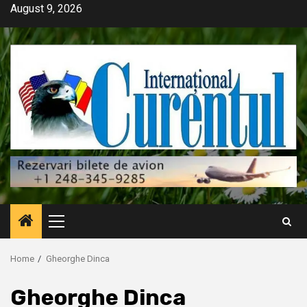
Skip
August 9, 2026
to
content
Primary
Menu
Home
Gheorghe Dinca
Gheorghe Dinca