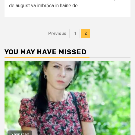
de august va îmbrăca în haine de...
Posts
Previous
1
2
pagination
YOU MAY HAVE MISSED
3 min read