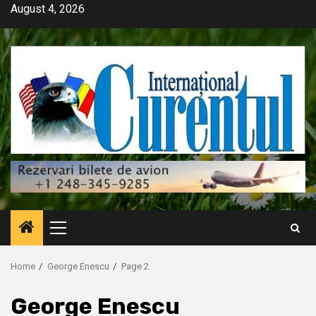
Skip
August 4, 2026
to
content
Primary
Menu
Home
George Enescu
Page 2
George Enescu