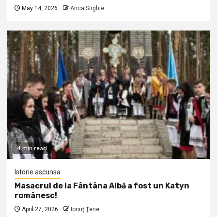
May 14, 2026
Anca Sirghie
4 min read
Istorie ascunsa
Masacrul de la Fântâna Albă a fost un Katyn
românesc!
April 27, 2026
Ionuţ Ţene